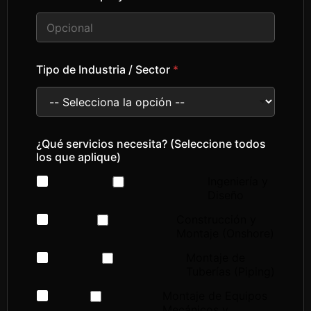
d
e
u
n
a
Tipo de Industria / Sector
*
s
o
l
a
l
í
¿Qué servicios necesita? (Seleccione todos
n
los que aplique)
e
a
Ingeniería y
Diseño
Construcción y
Montaje (Onshore)
Montaje de
Tuberías (Piping)
Montaje de Equipos
Mecánicos y