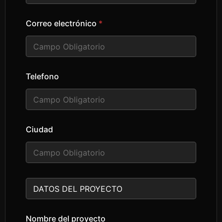
Correo electrónico
*
Telefono
Ciudad
T
e
x
t
Nombre del proyecto
o