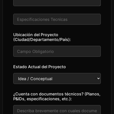
n
l
í
T
n
e
e
x
a
t
d
Ubicación del Proyecto
o
o
(Ciudad/Departamento/País):
d
c
e
u
u
m
n
e
a
n
s
Estado Actual del Proyecto
t
o
o
l
s
a
l
í
n
¿Cuenta con documentos técnicos? (Planos,
e
P&IDs, especificaciones, etc.):
a