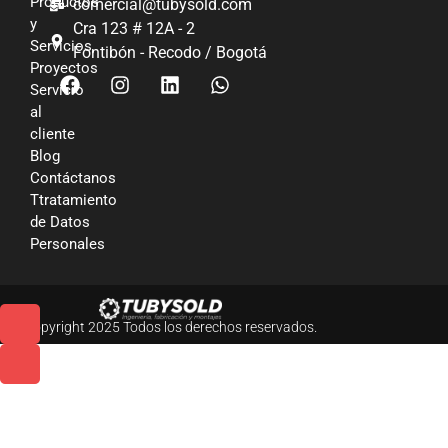
Productos
comercial@tubysold.com
y
Cra 123 # 12A - 2
Servicios
Fontibón - Recodo / Bogotá
Proyectos
Servicio
al
cliente
Blog
Contáctanos
Ttratamiento
de Datos
Personales
© Copyright 2025 Todos los derechos reservados.