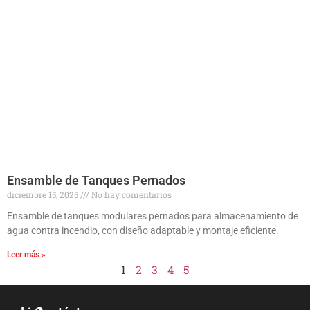
Ensamble de Tanques Pernados
diciembre 15, 2025
No hay comentarios
Ensamble de tanques modulares pernados para almacenamiento de
agua contra incendio, con diseño adaptable y montaje eficiente.
Leer más »
1
2
3
4
5