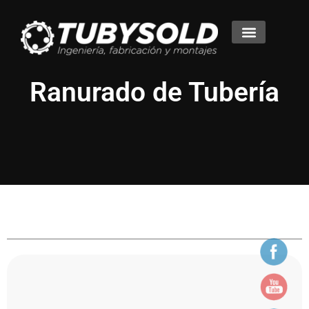
Productos y Servicios
Ranurado de Tubería