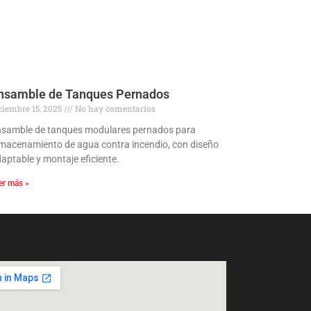
nsamble de Tanques Pernados
ciembre 15, 2025
No hay comentarios
samble de tanques modulares pernados para
macenamiento de agua contra incendio, con diseño
aptable y montaje eficiente.
er más »