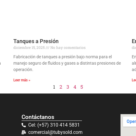
Tanques a Presión
E
diciembre 15, 2025
No hay comentarios
di
Fabricación de tanques a presión bajo norma para el
En
a
manejo seguro de fluidos y gases a distintas presiones de
al
operación.
ad
Leer más »
Le
1
2
3
4
5
Contáctanos
Cel: (+57) 310 414 5831
comercial@tubysold.com