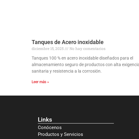
Tanques de Acero inoxidable
diciembre 15, 2025
No hay comentarios
Tanques 100 % en acero inoxidable diseñados para el
almacenamiento seguro de productos con alta exigenci
sanitaria y resistencia a la corrosión.
Leer más »
Links
Conócenos
Productos y Servicios