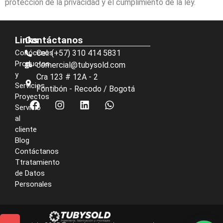
protección de la privacidad y el cumplimiento de la ley.
Links
Contáctanos
Conócenos
Cel: (+57) 310 414 5831
Productos
comercial@tubysold.com
y
Cra 123 # 12A - 2
Servicios
Fontibón - Recodo / Bogotá
Proyectos
Servicio
al
cliente
Blog
Contáctanos
Ttratamiento
de Datos
Personales