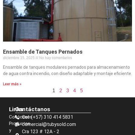
Ensamble de Tanques Pernados
diciembre 15, 2025
No hay comentarios
Ensamble de tanques modulares pernados para almacenamiento
de agua contra incendio, con diseño adaptable y montaje eficiente.
Leer más »
1
2
3
4
5
Links
Contáctanos
Conócenos
Cel: (+57) 310 414 5831
Productos
comercial@tubysold.com
y
Cra 123 # 12A - 2