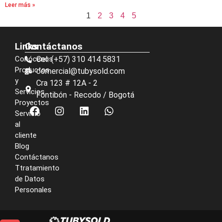
Leer más »
1
2
3
4
5
Links
Contáctanos
Conócenos
Cel: (+57) 310 414 5831
Productos
comercial@tubysold.com
y
Cra 123 # 12A - 2
Servicios
Fontibón - Recodo / Bogotá
Proyectos
Servicio
al
cliente
Blog
Contáctanos
Ttratamiento
de Datos
Personales